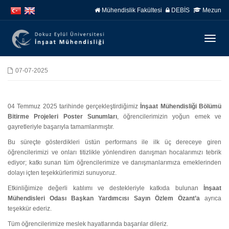
İçeriğe
Navigasyona
Mühendislik Fakültesi
DEBİS
Mezun
atla
atla
Menüy
Geç
07-07-2025
04 Temmuz 2025 tarihinde gerçekleştirdiğimiz
İnşaat Mühendisliği Bölümü
Bitirme Projeleri Poster Sunumları
, öğrencilerimizin yoğun emek ve
gayretleriyle başarıyla tamamlanmıştır.
Bu süreçte gösterdikleri üstün performans ile ilk üç dereceye giren
öğrencilerimizi ve onları titizlikle yönlendiren danışman hocalarımızı tebrik
ediyor; katkı sunan tüm öğrencilerimize ve danışmanlarımıza emeklerinden
dolayı içten teşekkürlerimizi sunuyoruz.
Etkinliğimize değerli katılımı ve destekleriyle katkıda bulunan
İnşaat
Mühendisleri Odası Başkan Yardımcısı Sayın Özlem Özant’a
ayrıca
teşekkür ederiz.
Tüm öğrencilerimize meslek hayatlarında başarılar dileriz.