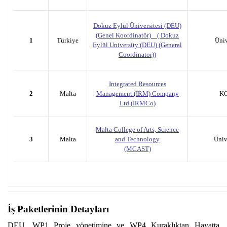
Dokuz Eylül Üniversitesi (DEU)
(Genel Koordinatör) (
Dokuz
1
Türkiye
Üniv
Eylül University (DEU) (General
Coordinator))
Integrated Resources
2
Malta
Management (IRM) Company
KO
Ltd (IRMCo)
Malta College of Arts, Science
3
Malta
and Technology
Üniv
(MCAST)
İş Paketlerinin Detayları
DEU, WP1 Proje yönetimine ve WP4 Kuraklıktan Hayatta