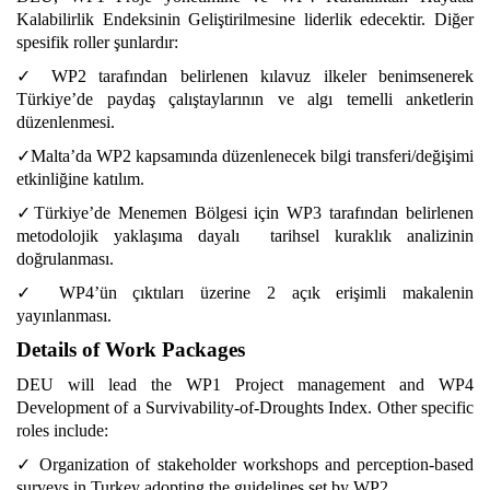
Kalabilirlik Endeksinin Geliştirilmesine liderlik edecektir. Diğer
spesifik roller şunlardır:
✓ WP2 tarafından belirlenen kılavuz ilkeler benimsenerek
Türkiye’de paydaş çalıştaylarının ve algı temelli anketlerin
düzenlenmesi.
✓Malta’da WP2 kapsamında düzenlenecek bilgi transferi/değişimi
etkinliğine katılım.
✓Türkiye’de Menemen Bölgesi için WP3 tarafından belirlenen
metodolojik yaklaşıma dayalı tarihsel kuraklık analizinin
doğrulanması.
✓ WP4’ün çıktıları üzerine 2 açık erişimli makalenin
yayınlanması.
Details of Work Packages
DEU will lead the WP1 Project management and WP4
Development of a Survivability-of-Droughts Index. Other specific
roles include:
✓ Organization of stakeholder workshops and perception-based
surveys in Turkey adopting the guidelines set by WP2