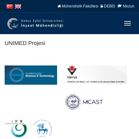
İçeriğe
Navigasyona
Mühendislik Fakültesi
DEBİS
Mezun
atla
atla
Menüy
Geç
UNIMED Projesi