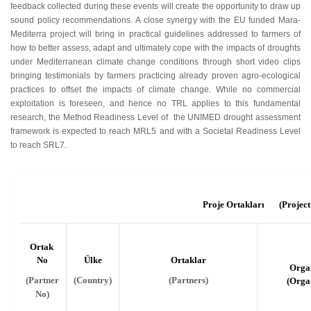
feedback collected during these events will create the opportunity to draw up
sound policy recommendations. A close synergy with the EU funded Mara-
Mediterra project will bring in practical guidelines addressed to farmers of
how to better assess, adapt and ultimately cope with the impacts of droughts
under Mediterranean climate change conditions through short video clips
bringing testimonials by farmers practicing already proven agro-ecological
practices to offset the impacts of climate change. While no commercial
exploitation is foreseen, and hence no TRL applies to this fundamental
research, the Method Readiness Level of the UNIMED drought assessment
framework is expected to reach MRL5 and with a Societal Readiness Level
to reach SRL7.
Proje Ortakları (Project 
Ortak
No
Ülke
Ortaklar
Orga
(Partner
(Country)
(Partners)
(Orga
No)