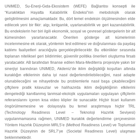
UNIMED, Su-Enerji-Gıda-Ekosistem (WEFE) Bağlantısı konsepti ile
“Kuraklıktan Hayatta Kalabilirlik Endeksi”nin metodolojik olarak
geliştirilmesini amaçlamaktadır. Bu, dört temel endeksin ölçülmesinden elde
edilecek yeni bir fikir: algı, kırılganlık, uyarlanabilirlik ve geri kazanılabilirlik.
Bu endekslerin her biri ilgili ekonomik, sosyal ve çevresel göstergelerin bir alt
kümesinden yararlanacaktır. Önerilen gösterge alt kümelerinin
incelenmesine ek olarak, yöntemin test edilmesi ve doğrulanması da paydaş
katılımı faaliyetleri aracılığıyla gerçekleştirilecektir. Bu etkinlikler sırasında
toplanan niteliksel geri bildirimler, güvenilir politika önerileri oluşturma fırsatı
yaratacaktır. AB tarafından finanse edilen Mara-Mediterra projesiyle yakın bir
sinerjiyi barındıran UNIMED, Akdeniz’de iklim değişikliği koşulları altında
kuraklığın etkilerinin daha iyi nasıl değerlendirilebileceğini, nasıl adapte
olunabileceğini ve nihayetinde bu problemlerle nasıl başa çıkabileceğini
çiftçilere pratik kılavuzlar ve halihazırda iklim değişikliğinin etkilerini
dengelediği kanıtlanmış tarımsal-ekolojik uygulamaları uygulayan çiftçilerin
referanslarını içeren kısa video klipler ile sunacaktır. Hiçbir ticari kullanım
öngörülmemesine ve dolayısıyla bu temel araştırmaya hiçbir TRL
(Technology Readiness Level – Teknoloji Hazırlık Seviyesi)
uygulanmamasına rağmen, UNIMED kuraklık değerlendirme çerçevesinin
Yöntem Hazırlık Düzeyinin MRL5’e (Method Readiness Level) ve Toplumsal
Hazırlık Düzeyinin de SRL7’ye (Societal Readiness Level) ulaşması
beklenmektedir.