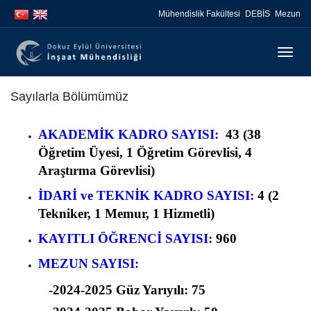
İçeriğe
Navigasyona
Mühendislik Fakültesi
DEBİS
Mezun
atla
atla
Menüy
Geç
Sayılarla Bölümümüz
AKADEMİK KADRO SAYISI:
43 (38
Öğretim Üyesi, 1 Öğretim Görevlisi, 4
Araştırma Görevlisi)
İDARİ ve TEKNİK KADRO SAYISI:
4 (2
Tekniker, 1 Memur, 1 Hizmetli)
KAYITLI ÖĞRENCİ SAYISI:
960
MEZUN SAYISI:
-2024-2025 Güz Yarıyılı: 75