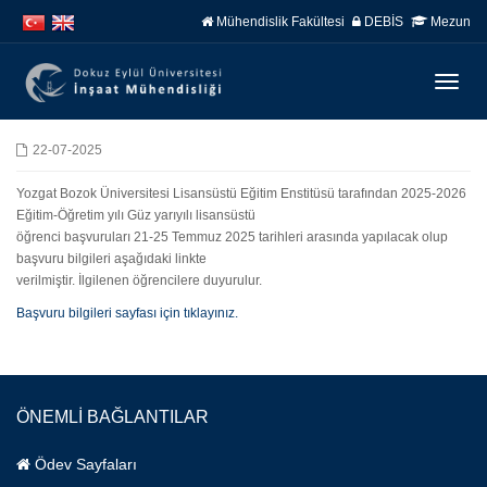
İçeriğe
Navigasyona
Mühendislik Fakültesi
DEBİS
Mezun
atla
atla
Menüy
Geç
22-07-2025
Yozgat Bozok Üniversitesi Lisansüstü Eğitim Enstitüsü tarafından 2025-2026
Eğitim-Öğretim yılı Güz yarıyılı lisansüstü
öğrenci başvuruları 21-25 Temmuz 2025 tarihleri arasında yapılacak olup
başvuru bilgileri aşağıdaki linkte
verilmiştir. İlgilenen öğrencilere duyurulur.
Başvuru bilgileri sayfası için tıklayınız.
ÖNEMLİ BAĞLANTILAR
Ödev Sayfaları